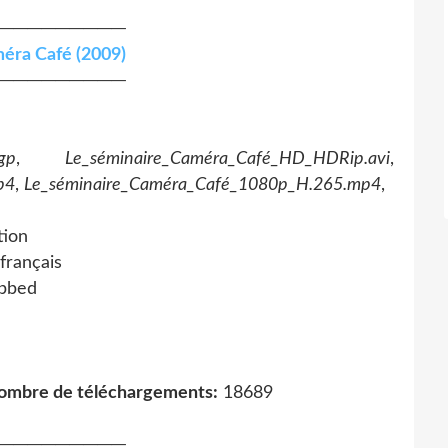
─────────
éra Café (2009)
─────────
gp
,
Le_séminaire_Caméra_Café_HD_HDRip.avi
,
p4
,
Le_séminaire_Caméra_Café_1080p_H.265.mp4
,
tion
français
ubbed
ombre de téléchargements:
18689
─────────