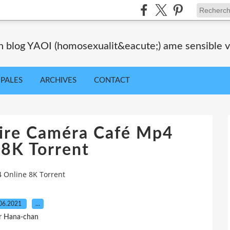
blog YAOI (homosexualit&eacute;) ame sensible veil
IPALES
ARCHIVES
CONTACT
aire Caméra Café Mp4
 8K Torrent
 Online 8K Torrent
06.2021
…
r Hana-chan