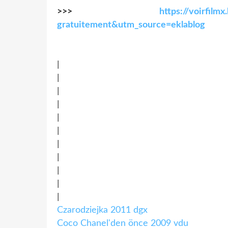
>>>
https://voirfilm
gratuitement&utm_source=eklablog
|
|
|
|
|
|
|
|
|
|
|
Czarodziejka 2011 dgx
Coco Chanel'den önce 2009 vdu